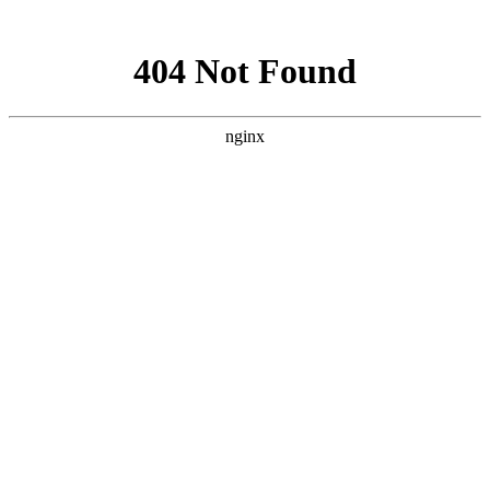
网站地图
网站首页
关于我们
服务范围
新闻资讯
下载中
上海智驰消防工程有限公司官网
承接
消防工程施工安装
，
消防设备维护保养
安防监控器材