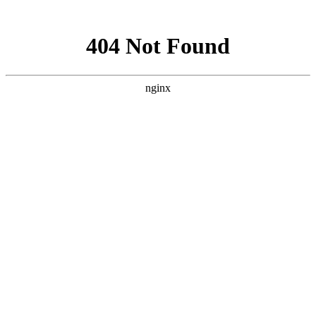
网站地图
网站首页
关于我们
服务范围
新闻资讯
下载中
上海消防工程技术咨询服务网
承接
消防工程施工安装
，
消防设备维护保养
，
其它消防设备