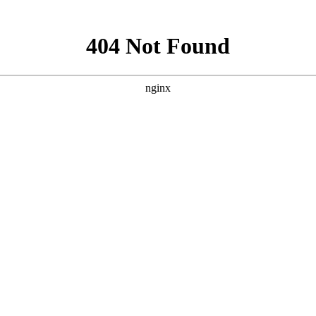
新闻资讯
下载中心
消防工程
消防器材
联系
施工安装
，
消防设备维护保养
，
消防设计出蓝图盖章
，
二次消防改造
，
消防申报验收
防盗报警器材
您现在