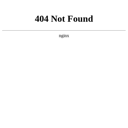
网站地图
网站首页
关于我们
服务范围
新闻资讯
下载中
网站公告：
公司承接
消防工程施工安装
，
消防设备维护保养
，
消防设计出蓝
下载中心