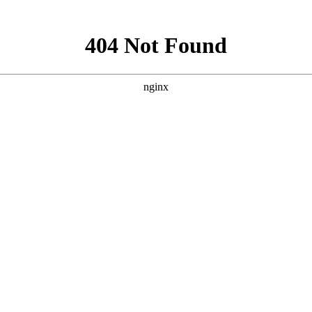
新闻资讯
下载中心
消防工程
消防器材
联系
防设备维护保养
，
消防设计出蓝图盖章
，
二次消防改造
，
消防申报验收
等一条龙服务
下载中心
您