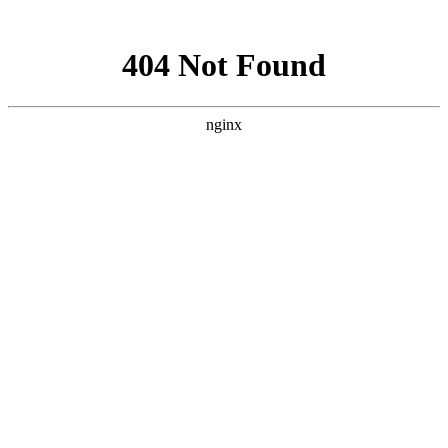
网站地图
网站首页
关于我们
服务范围
新闻资讯
下载中
上海智驰消防工程有限公司官网
承接
消防工程施工安装
，
消防设备维护保养
上海消防在建消防工程开展安全检查工作