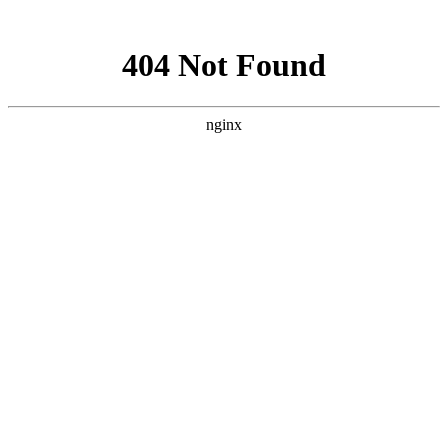
网站地图
网站首页
关于我们
服务范围
新闻资讯
下载中
上海智驰消防工程有限公司官网
承接
消防工程施工安装
，
消防设备维护保养
上海消防督导企业微型消防站建设工程