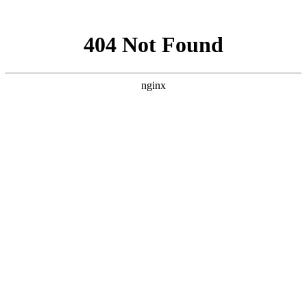
网站地图
网站首页
关于我们
服务范围
新闻资讯
下载中
上海智驰消防工程有限公司官网
承接
消防工程施工安装
，
消防设备维护保养
高层建筑消防疏散逃生演练方案