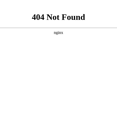
新闻资讯
下载中心
消防工程
消防器材
联系
程施工安装
，
消防设备维护保养
，
消防设计出蓝图盖章
，
二次消防改造
，
消防申报验
服务招标公告
您