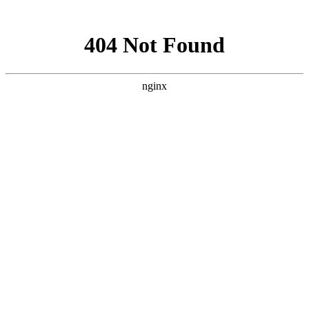
网站地图
网站首页
关于我们
服务范围
新闻资讯
下载中
上海智驰消防工程有限公司官网
承接
消防工程施工安装
，
消防设备维护保养
上海消防筑牢“两会”消防安保“三道防线”