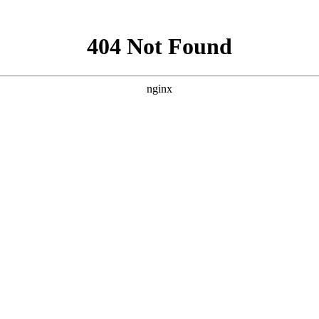
新闻资讯
下载中心
消防工程
消防器材
联系
防设备维护保养
，
消防设计出蓝图盖章
，
二次消防改造
，
消防申报验收
等一条龙服务
保卫工作
您