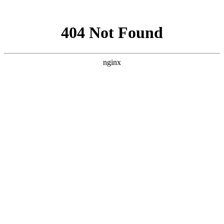
网站地图
网站首页
关于我们
服务范围
新闻资讯
下载中
上海智驰消防工程有限公司官网
承接
消防工程施工安装
，
消防设备维护保养
洛阳市吉利区组织开展了以“三提示”为主要内容的消防安全宣传