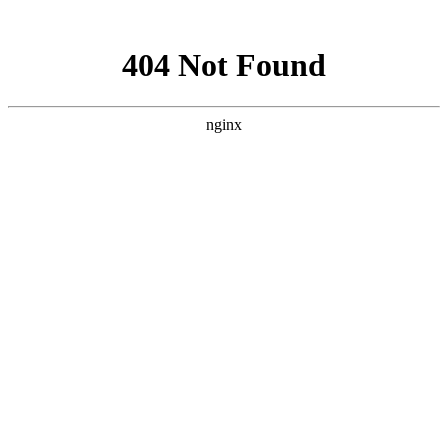
网站地图
动网博客
欢迎大家来到动网博客建立自己的网上家园
申请博客
|
进入论坛
博客首页
|
博客索引
|
话题索引
|
文章
|
收藏
|
相册
|
书
签
|
交易
话题索引
日记
知识
读书
心情
生活
体育
下载
数码
帖图
电影
音乐
网络
软件
开发
传媒
交易
话题索引
→ 交易
提示信息：
你查看的数据不存在或参数错误！
返回上一页
关闭窗口